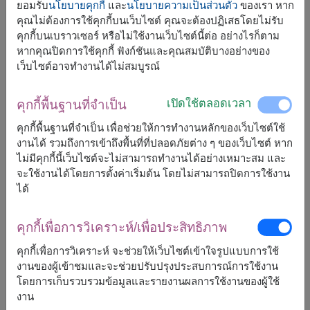
ยอมรับ
นโยบายคุกกี้
และ
นโยบายความเป็นส่วนตัว
ของเรา หาก
คุณไม่ต้องการใช้คุกกี้บนเว็บไซต์ คุณจะต้องปฏิเสธโดยไม่รับ
คุกกี้บนเบราวเซอร์ หรือไม่ใช้งานเว็บไซต์นี้ต่อ อย่างไรก็ตาม
หากคุณปิดการใช้คุกกี้ ฟังก์ชันและคุณสมบัติบางอย่างของ
เว็บไซต์อาจทำงานได้ไม่สมบูรณ์
เปิดใช้ตลอดเวลา
คุกกี้พื้นฐานที่จำเป็น
คุกกี้พื้นฐานที่จำเป็น เพื่อช่วยให้การทำงานหลักของเว็บไซต์ใช้
งานได้ รวมถึงการเข้าถึงพื้นที่ที่ปลอดภัยต่าง ๆ ของเว็บไซต์ หาก
ไม่มีคุกกี้นี้เว็บไซต์จะไม่สามารถทำงานได้อย่างเหมาะสม และ
ขนาดโดยประมาณ:
จะใช้งานได้โดยการตั้งค่าเริ่มต้น โดยไม่สามารถปิดการใช้งาน
ได้
สูง 70 ซม.
ช่อดอกลิลลี่ชมพูประดิษฐ์
เป็นสัญลักษณ์ของความเป็นผู้หญิง
คุกกี้เพื่อการวิเคราะห์/เพื่อประสิทธิภาพ
และความสง่างาม จึงมักนิยมมอบให้เพื่อเป็นการแสดงถึงความ
คุกกี้เพื่อการวิเคราะห์ จะช่วยให้เว็บไซต์เข้าใจรูปแบบการใช้
เสน่หาและความชื่นชม อีกทั้งยังมอบให้เพื่อแสดงความยินดีใน
งานของผู้เข้าชมและจะช่วยปรับปรุงประสบการณ์การใช้งาน
ความสำเร็จ และส่งความปรารถนาดีไปยังผู้รับ
โดยการเก็บรวบรวมข้อมูลและรายงานผลการใช้งานของผู้ใช้
งาน