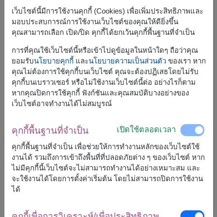
เว็บไซต์นี้มีการใช้งานคุกกี้ (Cookies) เพื่อเพิ่มประสิทธิภาพและ
มอบประสบการณ์การใช้งานเว็บไซต์ของคุณให้ดียิ่งขึ้น
คุณสามารถเลือก เปิด/ปิด คุกกี้ได้ยกเว้นคุกกี้พื้นฐานที่จำเป็น
การที่คุณใช้เว็บไซต์นี้หรือเข้าไปดูข้อมูลในหน้าใดๆ ถือว่าคุณ
ขนาดโดยประมาณ:
ยอมรับ
นโยบายคุกกี้
และ
นโยบายความเป็นส่วนตัว
ของเรา หาก
สูง: 16 ซม. x ยาว : 35 ซม.
คุณไม่ต้องการใช้คุกกี้บนเว็บไซต์ คุณจะต้องปฏิเสธโดยไม่รับ
คุกกี้บนเบราวเซอร์ หรือไม่ใช้งานเว็บไซต์นี้ต่อ อย่างไรก็ตาม
หากคุณปิดการใช้คุกกี้ ฟังก์ชันและคุณสมบัติบางอย่างของ
สินค้าชิ้นนี้ประกอบด้วย
เว็บไซต์อาจทำงานได้ไม่สมบูรณ์
ตุ๊กตากระต่าย 1 ตัว (ขนาด 30 ซ.ม.)
มามี่โพโคผ้าอ้อมเด็กสำหรับเด็กแรกเกิด 24 ชิ้น/1 แพ็ค
เปิดใช้ตลอดเวลา
คุกกี้พื้นฐานที่จำเป็น
D-nee ดีนี่ ชุดของขวัญเด็กแรกเกิด ออร์แกนิค กล่อง
ใหญ่สีเขียว 6 ชิ้น ประกอบด้วย
คุกกี้พื้นฐานที่จำเป็น เพื่อช่วยให้การทำงานหลักของเว็บไซต์ใช้
1.ดีนี่แป้งเด็กออแกนิค 180 กรัม
งานได้ รวมถึงการเข้าถึงพื้นที่ที่ปลอดภัยต่าง ๆ ของเว็บไซต์ หาก
2.ดีนี่สบู่เหลวอาบน้ำสระผ้าออแกนิค 200 มล.
ไม่มีคุกกี้นี้เว็บไซต์จะไม่สามารถทำงานได้อย่างเหมาะสม และ
3.ดีนี่น้ำยาล้างขวดนมออแกนิค 150 มล.
จะใช้งานได้โดยการตั้งค่าเริ่มต้น โดยไม่สามารถปิดการใช้งาน
4.ดีนี่ผลิตภัณฑ์ซักผ้าเด็กดีนี่ 150 มล.
ได้
5.สำลีก้านจิ๋ว 150 ก้าน
6.ทิชชู่เปียก 20 แผ่น 1 ห่อ
ตกแต่งด้วยดอกไม้ประดิษฐ์
คุกกี้เพื่อการวิเคราะห์/เพื่อประสิทธิภาพ