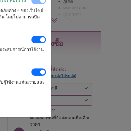
กาญจนบุรี
ภูเก็ต
กาฬสินธุ์
มหาสารคาม
ลอดภัยต่าง ๆ ของเว็บไซต์
กำแพงเพชร
มุกดาหาร
มต้น โดยไม่สามารถปิด
ขอนแก่น
ยโสธร
จันทบุรี
ร้อยเอ็ด
ฉะเชิงเทรา
ระนอง
ชลบุรี - พัทยา
ระยอง
สั่งซื้อ
ชัยนาท
ราชบุรี
รุงประสบการณ์การใช้งาน
ชัยภูมิ
ลพบุรี
ชุมพร
ลำปาง
เชียงราย
ลำพูน
1
เลือกพื้นที่จัดส่ง:
เชียงใหม่
เลย
ลอง
ค้นหาโดยรหัสไปรษณีย์
ตรัง
ศรีสะเกษ
ับผู้ใช้งานแต่ละรายและ
ตราด
สกลนคร
ตาก
สงขลา
นครนายก
สมุทรปราการ
นครปฐม
สมุทรสงคราม
2
เลือกราคา:
นครพนม
สมุทรสาคร
นครราชสีมา
สระแก้ว
ต้องเลือกพื้นที่จัดส่งก่อนเพื่อเลือก
นครศรีธรรมราช
สระบุรี
ราคา
นครสวรรค์
สิงห์บุรี