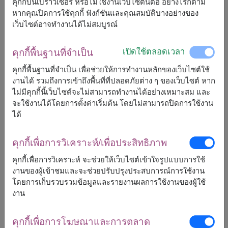
คุกกี้บนเบราวเซอร์ หรือไม่ใช้งานเว็บไซต์นี้ต่อ อย่างไรก็ตาม
หากคุณปิดการใช้คุกกี้ ฟังก์ชันและคุณสมบัติบางอย่างของ
เว็บไซต์อาจทำงานได้ไม่สมบูรณ์
เปิดใช้ตลอดเวลา
คุกกี้พื้นฐานที่จำเป็น
ขนาดโดยประมาณ:
คุกกี้พื้นฐานที่จำเป็น เพื่อช่วยให้การทำงานหลักของเว็บไซต์ใช้
สูง 30 ซม. (ช่อดอกไม้) / 2 ปอนด์ (เค้ก)
งานได้ รวมถึงการเข้าถึงพื้นที่ที่ปลอดภัยต่าง ๆ ของเว็บไซต์ หาก
ไม่มีคุกกี้นี้เว็บไซต์จะไม่สามารถทำงานได้อย่างเหมาะสม และ
สินค้าชิ้นนี้ประกอบด้วย:
จะใช้งานได้โดยการตั้งค่าเริ่มต้น โดยไม่สามารถปิดการใช้งาน
ได้
ช่อดอกไม้สด
โทนสีชมพูของดอกกุหลาบอาจมีสีสันที่แตก
ต่างกันไปตามพื้นที่จัดส่ง
เค้กขนาด 2 ปอนด์
(เค้กรสวานิลลาหรือช็อกโกแลต ไม่
คุกกี้เพื่อการวิเคราะห์/เพื่อประสิทธิภาพ
สามารถเลือกแบบได้)
คุกกี้เพื่อการวิเคราะห์ จะช่วยให้เว็บไซต์เข้าใจรูปแบบการใช้
งานของผู้เข้าชมและจะช่วยปรับปรุงประสบการณ์การใช้งาน
โดยการเก็บรวบรวมข้อมูลและรายงานผลการใช้งานของผู้ใช้
งาน
3,500
ราคาตามพื้นที่จัดส่ง
฿
คุกกี้เพื่อการโฆษณาและการตลาด
เริ่มต้นที่