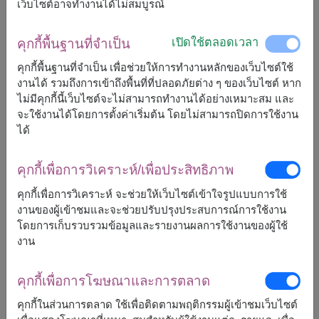
เว็บไซต์อาจทำงานได้ไม่สมบูรณ์
เปิดใช้ตลอดเวลา
คุกกี้พื้นฐานที่จำเป็น
Heartfelt Wishes
Burst Of Happiness
คุกกี้พื้นฐานที่จำเป็น เพื่อช่วยให้การทำงานหลักของเว็บไซต์ใช้
ช่อคาร์เนชั่น คละสี
ช่อทิวลิปเหลือง
งานได้ รวมถึงการเข้าถึงพื้นที่ที่ปลอดภัยต่าง ๆ ของเว็บไซต์ หาก
฿
2,800
ไม่มีคุกกี้นี้เว็บไซต์จะไม่สามารถทำงานได้อย่างเหมาะสม และ
เริ่ม
เริ่ม
฿
1,800
฿
100
จะใช้งานได้โดยการตั้งค่าเริ่มต้น โดยไม่สามารถปิดการใช้งาน
ประหยัด
฿
1,700
ได้
กรุงเทพฯ และใกล้เคียง
ลดถึง 31 ส.ค. เท่านั้น
คุกกี้เพื่อการวิเคราะห์/เพื่อประสิทธิภาพ
คุกกี้เพื่อการวิเคราะห์ จะช่วยให้เว็บไซต์เข้าใจรูปแบบการใช้
งานของผู้เข้าชมและจะช่วยปรับปรุงประสบการณ์การใช้งาน
โดยการเก็บรวบรวมข้อมูลและรายงานผลการใช้งานของผู้ใช้
งาน
คุกกี้เพื่อการโฆษณาและการตลาด
คุกกี้ในส่วนการตลาด ใช้เพื่อติดตามพฤติกรรมผู้เข้าชมเว็บไซต์
Heartfelt Sentiment
Magical Taste