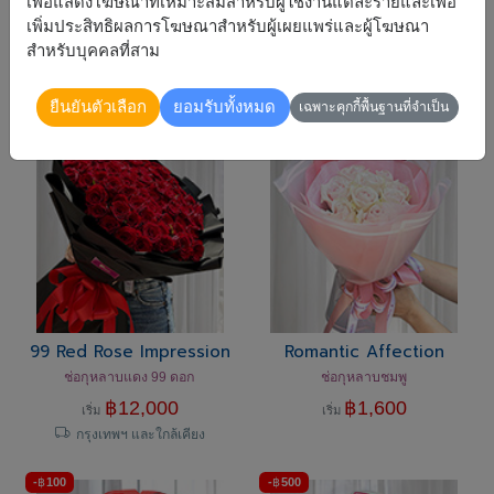
เพื่อแสดงโฆษณาที่เหมาะสมสำหรับผู้ใช้งานแต่ละรายและเพื่อ
ช่อกุหลาบขาว
กระเช้าผลไม้สดพรีเมียม
เพิ่มประสิทธิผลการโฆษณาสำหรับผู้เผยแพร่และผู้โฆษณา
สำหรับบุคคลที่สาม
฿
1,800
฿
2,890
เริ่ม
มีอะไรบ้าง?
ยืนยันตัวเลือก
ยอมรับทั้งหมด
เฉพาะคุกกี้พื้นฐานที่จำเป็น
99 Red Rose Impression
Romantic Affection
ช่อกุหลาบแดง 99 ดอก
ช่อกุหลาบชมพู
฿
12,000
฿
1,600
เริ่ม
เริ่ม
กรุงเทพฯ และใกล้เคียง
-
฿
100
-
฿
500