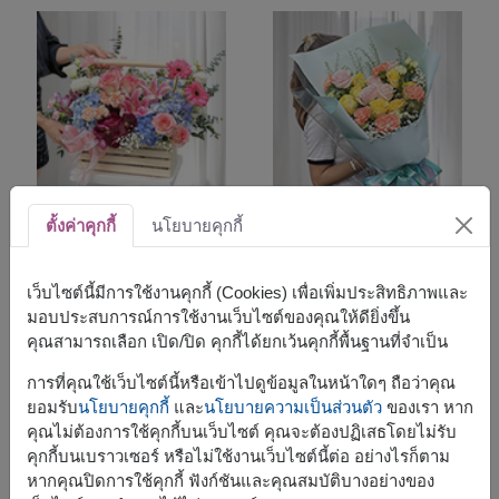
ตั้งค่าคุกกี้
นโยบายคุกกี้
Harmonious Blend
Touch Of Joy
กระเช้าดอกไม้
ช่อกุหลาบคละสี
เว็บไซต์นี้มีการใช้งานคุกกี้ (Cookies) เพื่อเพิ่มประสิทธิภาพและ
฿
2,800
฿
1,800
เริ่ม
เริ่ม
มอบประสบการณ์การใช้งานเว็บไซต์ของคุณให้ดียิ่งขึ้น
กรุงเทพฯ และใกล้เคียง
กรุงเทพฯ และใกล้เคียง
คุณสามารถเลือก เปิด/ปิด คุกกี้ได้ยกเว้นคุกกี้พื้นฐานที่จำเป็น
-
฿
100
การที่คุณใช้เว็บไซต์นี้หรือเข้าไปดูข้อมูลในหน้าใดๆ ถือว่าคุณ
ยอมรับ
นโยบายคุกกี้
และ
นโยบายความเป็นส่วนตัว
ของเรา หาก
คุณไม่ต้องการใช้คุกกี้บนเว็บไซต์ คุณจะต้องปฏิเสธโดยไม่รับ
คุกกี้บนเบราวเซอร์ หรือไม่ใช้งานเว็บไซต์นี้ต่อ อย่างไรก็ตาม
หากคุณปิดการใช้คุกกี้ ฟังก์ชันและคุณสมบัติบางอย่างของ