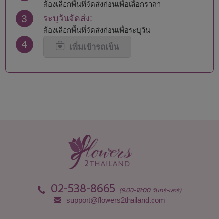
นครราชสีมา
สมุทรสงคราม
ต้องเลือกพื้นที่จัดส่งก่อนเพื่อเลือกราคา
นครศรีธรรมราช
สมุทรสาคร
3
ระบุวันจัดส่ง:
นครสวรรค์
สระแก้ว
ต้องเลือกพื้นที่จัดส่งก่อนเพื่อระบุวัน
นนทบุรี
สระบุรี
4
นราธิวาส
สิงห์บุรี
เพิ่มเข้ารถเข็น
น่าน
สุโขทัย
บึงกาฬ
สุพรรณบุรี
บุรีรัมย์
สุราษฎร์ธานี
ปทุมธานี
สุรินทร์
ประจวบคีรีขันธ์
หนองคาย
ปราจีนบุรี
หนองบัวลำภู
ปัตตานี
อยุธยา
พะเยา
อ่างทอง
พังงา
อำนาจเจริญ
พัทลุง
อุดรธานี
พิจิตร
อุตรดิตถ์
พิษณุโลก
อุทัยธานี
02-538-8665
เพชรบุรี
อุบลราชธานี
(9:00-18:00 จันทร์-เสาร์)
เพชรบูรณ์
support@flowers2thailand.com