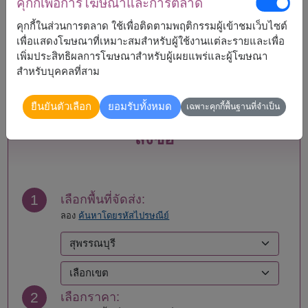
คุกกี้เพื่อการโฆษณาและการตลาด
กระบี่
แพร่
กรุงเทพ
ภูเก็ต
คุกกี้ในส่วนการตลาด ใช้เพื่อติดตามพฤติกรรมผู้เข้าชมเว็บไซต์
กาญจนบุรี
มหาสารคาม
เพื่อแสดงโฆษณาที่เหมาะสมสำหรับผู้ใช้งานแต่ละรายและเพื่อ
กาฬสินธุ์
มุกดาหาร
เพิ่มประสิทธิผลการโฆษณาสำหรับผู้เผยแพร่และผู้โฆษณา
กำแพงเพชร
แม่ฮ่องสอน
สำหรับบุคคลที่สาม
ขอนแก่น
ยโสธร
จันทบุรี
ยะลา
ยืนยันตัวเลือก
ยอมรับทั้งหมด
เฉพาะคุกกี้พื้นฐานที่จำเป็น
ฉะเชิงเทรา
ร้อยเอ็ด
ชลบุรี - พัทยา
ระนอง
สั่งซื้อ
ชัยนาท
ระยอง
ชัยภูมิ
ราชบุรี
ชุมพร
ลพบุรี
เชียงราย
ลำปาง
1
เลือกพื้นที่จัดส่ง:
เชียงใหม่
ลำพูน
ลอง
ค้นหาโดยรหัสไปรษณีย์
ตรัง
เลย
ตราด
ศรีสะเกษ
ตาก
สกลนคร
นครนายก
สงขลา
นครปฐม
สตูล
2
เลือกราคา:
นครพนม
สมุทรปราการ