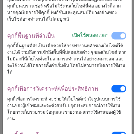
คุกกี้บนเบราวเซอร์ หรือไม่ใช้งานเว็บไซต์นี้ต่อ อย่างไรก็ตาม
จัดส่งได้เร็วสุด
วันนี้
หากคุณปิดการใช้คุกกี้ ฟังก์ชันและคุณสมบัติบางอย่างของ
แต่สามารถกำหนดวันได้
เว็บไซต์อาจทำงานได้ไม่สมบูรณ์
เปิดใช้ตลอดเวลา
คุกกี้พื้นฐานที่จำเป็น
1,800
ราคาตามพื้นที่จัดส่ง
฿
เริ่มต้นที่
คุกกี้พื้นฐานที่จำเป็น เพื่อช่วยให้การทำงานหลักของเว็บไซต์ใช้
งานได้ รวมถึงการเข้าถึงพื้นที่ที่ปลอดภัยต่าง ๆ ของเว็บไซต์ หาก
ไม่มีคุกกี้นี้เว็บไซต์จะไม่สามารถทำงานได้อย่างเหมาะสม และ
ฟรีจัดส่ง
ฟรีการ์ดเขียนข้อความ
+
จะใช้งานได้โดยการตั้งค่าเริ่มต้น โดยไม่สามารถปิดการใช้งาน
ได้
หมายเหตุ:
การจัดและดอกไม้อาจจะแตกต่างจากที่เห็นในรูปบ้าง
คุกกี้เพื่อการวิเคราะห์/เพื่อประสิทธิภาพ
เล็กน้อย ขึ้นอยู่กับฤดูกาลและพื้นที่จัดส่ง
คุกกี้เพื่อการวิเคราะห์ จะช่วยให้เว็บไซต์เข้าใจรูปแบบการใช้
ราคาเปลี่ยนแปลงตามพื้นที่จัดส่ง
งานของผู้เข้าชมและจะช่วยปรับปรุงประสบการณ์การใช้งาน
โดยการเก็บรวบรวมข้อมูลและรายงานผลการใช้งานของผู้ใช้
งาน
จัดส่งได้