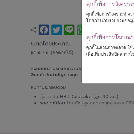
คุกกี้เพื่อการวิเคราะ
คุกกี้เพื่อการวิเคราะห์
โดยการเก็บรวบรวมข้อมู
คุกกี้เพื่อการโฆษ
ขนาดโดยประมาณ:
คุกกี้ในส่วนการตลาด ใช
สูง 50 ซม. (ช่อดอกไม้)
เพื่อเพิ่มประสิทธิผลกา
ส่งมอบความรักและความยินดีผ่านช่อดอกไม้สดและตุ๊ก
พิเศษในวันสำคัญของคุณ
สินค้าประกอบด้วย :
ตุ๊กตา ถือ HBD Cupcake (สูง 40 ซม.)
ช่อดอกไม้สด
โทนสีชมพูของดอกกุหลาบอาจมีสีสัน