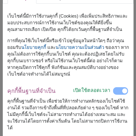
เว็บไซต์นี้มีการใช้งานคุกกี้ (Cookies) เพื่อเพิ่มประสิทธิภาพและ
มอบประสบการณ์การใช้งานเว็บไซต์ของคุณให้ดียิ่งขึ้น
คุณสามารถเลือก เปิด/ปิด คุกกี้ได้ยกเว้นคุกกี้พื้นฐานที่จำเป็น
การที่คุณใช้เว็บไซต์นี้หรือเข้าไปดูข้อมูลในหน้าใดๆ ถือว่าคุณ
ยอมรับ
นโยบายคุกกี้
และ
นโยบายความเป็นส่วนตัว
ของเรา หาก
คุณไม่ต้องการใช้คุกกี้บนเว็บไซต์ คุณจะต้องปฏิเสธโดยไม่รับ
คุกกี้บนเบราวเซอร์ หรือไม่ใช้งานเว็บไซต์นี้ต่อ อย่างไรก็ตาม
หากคุณปิดการใช้คุกกี้ ฟังก์ชันและคุณสมบัติบางอย่างของ
ขนาดโดยประมาณ:
เว็บไซต์อาจทำงานได้ไม่สมบูรณ์
สูง 35 ซม.
เปิดใช้ตลอดเวลา
คุกกี้พื้นฐานที่จำเป็น
Twilight Bliss คือช่อกุหลาบขาวในโทนสุภาพ เรียบหรู มอบ
คุกกี้พื้นฐานที่จำเป็น เพื่อช่วยให้การทำงานหลักของเว็บไซต์ใช้
ความรู้สึกสงบ อ่อนโยน เหมาะสำหรับมอบให้ผู้ใหญ่ หรือใช้ใน
งานได้ รวมถึงการเข้าถึงพื้นที่ที่ปลอดภัยต่าง ๆ ของเว็บไซต์ หาก
โอกาสแสดงความเคารพ
ไม่มีคุกกี้นี้เว็บไซต์จะไม่สามารถทำงานได้อย่างเหมาะสม และ
จะใช้งานได้โดยการตั้งค่าเริ่มต้น โดยไม่สามารถปิดการใช้งาน
ได้
สินค้าแบบที่ใกล้เคียงกัน ได้แก่
FLV408
,
FLV626
,
FLV630