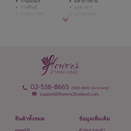
กาญจนบุรี
มหาสารคาม
กาฬสินธุ์
มุกดาหาร
กำแพงเพชร
แม่ฮ่องสอน
ขอนแก่น
ยโสธร
จันทบุรี
ร้อยเอ็ด
ฉะเชิงเทรา
ระนอง
ชลบุรี - พัทยา
ระยอง
ชัยนาท
ราชบุรี
ชัยภูมิ
ลพบุรี
ชุมพร
ลำปาง
เชียงราย
ลำพูน
เชียงใหม่
เลย
ตรัง
ศรีสะเกษ
ตราด
สกลนคร
02-538-8665
(9:00-18:00 จันทร์-เสาร์)
ตาก
สงขลา
support@flowers2thailand.com
นครนายก
สตูล
นครปฐม
สมุทรปราการ
นครพนม
สมุทรสงคราม
นครราชสีมา
สมุทรสาคร
สินค้าทั้งหมด
ข้อมูลเพิ่มเติม
นครศรีธรรมราช
สระแก้ว
ดอกไม้
นครสวรรค์
สระบุรี
คำชมจากลูกค้า