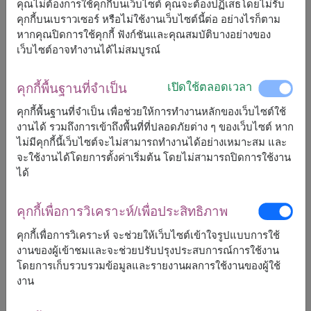
คุณไม่ต้องการใช้คุกกี้บนเว็บไซต์ คุณจะต้องปฏิเสธโดยไม่รับ
คุกกี้บนเบราวเซอร์ หรือไม่ใช้งานเว็บไซต์นี้ต่อ อย่างไรก็ตาม
หากคุณปิดการใช้คุกกี้ ฟังก์ชันและคุณสมบัติบางอย่างของ
เว็บไซต์อาจทำงานได้ไม่สมบูรณ์
ขนาดโดยประมาณ:
เปิดใช้ตลอดเวลา
คุกกี้พื้นฐานที่จำเป็น
กว้าง : 30 ซม. x สูง : 60 ซม.
คุกกี้พื้นฐานที่จำเป็น เพื่อช่วยให้การทำงานหลักของเว็บไซต์ใช้
งานได้ รวมถึงการเข้าถึงพื้นที่ที่ปลอดภัยต่าง ๆ ของเว็บไซต์ หาก
ส่งมอบความรักแท้และความรู้สึกจากใจ ด้วยช่อดอกไม้พรี
ไม่มีคุกกี้นี้เว็บไซต์จะไม่สามารถทำงานได้อย่างเหมาะสม และ
เสิร์ฟที่จัดอย่างประณีตจากดอกกุหลาบและดอกไฮเดรนเยีย
จะใช้งานได้โดยการตั้งค่าเริ่มต้น โดยไม่สามารถปิดการใช้งาน
มาพร้อมตุ๊กตาหมีน้อยน่ารัก จัดในโทนสีขาวและฟ้าดูนุ่มนวล
ได้
สบายตา ของขวัญชิ้นนี้เป็นสัญลักษณ์แห่งความรักอันลึกซึ้ง
เหมาะอย่างยิ่งสำหรับวันเกิด วันครบรอบ หรือโอกาสพิเศษที่
คุณอยากเก็บไว้ในความทรงจำ 💖
คุกกี้เพื่อการวิเคราะห์/เพื่อประสิทธิภาพ
(ตุ๊กตาหมีอาจไม่สามารถเลือกแบบได้ โดยทางร้านจะจัดให้ตาม
คุกกี้เพื่อการวิเคราะห์ จะช่วยให้เว็บไซต์เข้าใจรูปแบบการใช้
สินค้าที่มีในขณะนั้น)
งานของผู้เข้าชมและจะช่วยปรับปรุงประสบการณ์การใช้งาน
โดยการเก็บรวบรวมข้อมูลและรายงานผลการใช้งานของผู้ใช้
งาน