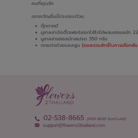
คนที่คุณรัก
ของขวัญชิ้นนี้ประกอบด้วย:
ตุ๊กตาหมี
นูเทลล่าบีเรดี้เวเฟอร์สอดไส้โกโก้ผสมเฮเซลนัท 22
นูเทลล่าเฮเซลนัทสเปรด 350 กรัม
ตกแต่งด้วยบอลลูน
(ขอสงวนสิทธิ์ในการเลือกส
02-538-8665
(9:00-18:00 จันทร์-เสาร์)
support@flowers2thailand.com