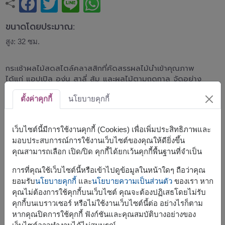
ขนาดโดยประมาณ:
สูง: 32 ซม.
กระเช้าผลไม้สดสไตล์คลาสสิกที่คัดสรรผลไม้นำเข้าคุณภาพ
ได้แก่ แอปเปิล องุ่น สาลี่ ส้ม และผลไม้ตามฤดูกาล จัดอย่าง
ประณีตในกระเช้าสาน เหมาะสำหรับเยี่ยมผู้ป่วย ของขวัญวัน
ตั้งค่าคุกกี้
นโยบายคุกกี้
เกิด มอบให้ผู้ใหญ่ และทุกโอกาสที่ต้องการส่งต่อสุขภาพและ
ความห่วงใย
เว็บไซต์นี้มีการใช้งานคุกกี้ (Cookies) เพื่อเพิ่มประสิทธิภาพและ
กระเช้านี้ประกอบด้วย :
มอบประสบการณ์การใช้งานเว็บไซต์ของคุณให้ดียิ่งขึ้น
ผลไม้สดตามฤดูกาล
คุณสามารถเลือก เปิด/ปิด คุกกี้ได้ยกเว้นคุกกี้พื้นฐานที่จำเป็น
การที่คุณใช้เว็บไซต์นี้หรือเข้าไปดูข้อมูลในหน้าใดๆ ถือว่าคุณ
ยอมรับ
นโยบายคุกกี้
และ
นโยบายความเป็นส่วนตัว
ของเรา หาก
คุณไม่ต้องการใช้คุกกี้บนเว็บไซต์ คุณจะต้องปฏิเสธโดยไม่รับ
คุกกี้บนเบราวเซอร์ หรือไม่ใช้งานเว็บไซต์นี้ต่อ อย่างไรก็ตาม
จัดส่งได้เร็วสุด
ศ., 14 ส.ค. 2026
หากคุณปิดการใช้คุกกี้ ฟังก์ชันและคุณสมบัติบางอย่างของ
แต่สามารถกำหนดวันได้