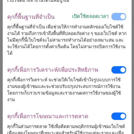
เว็บไซต์อาจทำงานได้ไม่สมบูรณ์
เปิดใช้ตลอดเวลา
คุกกี้พื้นฐานที่จำเป็น
2,390
ราคาตามพื้นที่จัดส่ง
฿
คุกกี้พื้นฐานที่จำเป็น เพื่อช่วยให้การทำงานหลักของเว็บไซต์ใช้
เริ่มต้นที่
งานได้ รวมถึงการเข้าถึงพื้นที่ที่ปลอดภัยต่าง ๆ ของเว็บไซต์ หาก
ไม่มีคุกกี้นี้เว็บไซต์จะไม่สามารถทำงานได้อย่างเหมาะสม และ
ฟรีจัดส่ง
ฟรีการ์ดเขียนข้อความ
+
จะใช้งานได้โดยการตั้งค่าเริ่มต้น โดยไม่สามารถปิดการใช้งาน
ได้
หมายเหตุ:
คุกกี้เพื่อการวิเคราะห์/เพื่อประสิทธิภาพ
ตระกร้า/แพ็กเกจ อาจจะแตกต่างจากรูปบ้าง
ถ้าสินค้าบางชนิดไม่สามารถหามาได้ในฤดูกาลนั้นๆ
คุกกี้เพื่อการวิเคราะห์ จะช่วยให้เว็บไซต์เข้าใจรูปแบบการใช้
เราจะทำการเปลี่ยนสินค้าที่คล้ายกันที่มีราคาเท่ากัน
งานของผู้เข้าชมและจะช่วยปรับปรุงประสบการณ์การใช้งาน
หรือมากกว่า
โดยการเก็บรวบรวมข้อมูลและรายงานผลการใช้งานของผู้ใช้
งาน
คุกกี้เพื่อการโฆษณาและการตลาด
จัดส่งได้
คุกกี้ในส่วนการตลาด ใช้เพื่อติดตามพฤติกรรมผู้เข้าชมเว็บไซต์
ทั่วประเทศ
เพื่อแสดงโฆษณาที่เหมาะสมสำหรับผู้ใช้งานแต่ละรายและเพื่อ