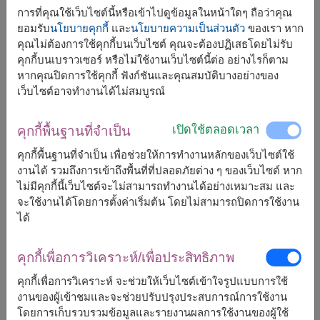
การที่คุณใช้เว็บไซต์นี้หรือเข้าไปดูข้อมูลในหน้าใดๆ ถือว่าคุณ
ยอมรับ
นโยบายคุกกี้
และ
นโยบายความเป็นส่วนตัว
ของเรา หาก
คุณไม่ต้องการใช้คุกกี้บนเว็บไซต์ คุณจะต้องปฏิเสธโดยไม่รับ
คุกกี้บนเบราวเซอร์ หรือไม่ใช้งานเว็บไซต์นี้ต่อ อย่างไรก็ตาม
หากคุณปิดการใช้คุกกี้ ฟังก์ชันและคุณสมบัติบางอย่างของ
เว็บไซต์อาจทำงานได้ไม่สมบูรณ์
เปิดใช้ตลอดเวลา
คุกกี้พื้นฐานที่จำเป็น
คุกกี้พื้นฐานที่จำเป็น เพื่อช่วยให้การทำงานหลักของเว็บไซต์ใช้
งานได้ รวมถึงการเข้าถึงพื้นที่ที่ปลอดภัยต่าง ๆ ของเว็บไซต์ หาก
ขนาดโดยประมาณ:
ไม่มีคุกกี้นี้เว็บไซต์จะไม่สามารถทำงานได้อย่างเหมาะสม และ
สูง: 65 ซม.
จะใช้งานได้โดยการตั้งค่าเริ่มต้น โดยไม่สามารถปิดการใช้งาน
ได้
ช่อธนบัตร – ของขวัญที่ทั้งงดงามและน่าประทับใจ
"มอบรอยยิ้มในทุกโอกาส" ด้วยช่อธนบัตรที่ตกแต่งด้วย
คุกกี้เพื่อการวิเคราะห์/เพื่อประสิทธิภาพ
ดอกไม้ประดิษฐ์สุดประณีต เป็นของขวัญที่ผสมผสานความ
สร้างสรรค์และความสวยงามได้อย่างลงตัว
คุกกี้เพื่อการวิเคราะห์ จะช่วยให้เว็บไซต์เข้าใจรูปแบบการใช้
งานของผู้เข้าชมและจะช่วยปรับปรุงประสบการณ์การใช้งาน
** มูลค่าเงินในของขวัญชิ้นนี้ เท่ากับ 2,000 บาท
โดยการเก็บรวบรวมข้อมูลและรายงานผลการใช้งานของผู้ใช้