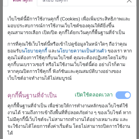
เว็บไซต์นี้มีการใช้งานคุกกี้ (Cookies) เพื่อเพิ่มประสิทธิภาพและ
มอบประสบการณ์การใช้งานเว็บไซต์ของคุณให้ดียิ่งขึ้น
คุณสามารถเลือก เปิด/ปิด คุกกี้ได้ยกเว้นคุกกี้พื้นฐานที่จำเป็น
ขนาดโดยประมาณ:
การที่คุณใช้เว็บไซต์นี้หรือเข้าไปดูข้อมูลในหน้าใดๆ ถือว่าคุณ
กว้าง: 35 ซม. x ยาว: 22 ซม. x สูง: 40 ซม.
ยอมรับ
นโยบายคุกกี้
และ
นโยบายความเป็นส่วนตัว
ของเรา หาก
คุณไม่ต้องการใช้คุกกี้บนเว็บไซต์ คุณจะต้องปฏิเสธโดยไม่รับ
กระเช้าของขวัญ – ของขวัญที่แสดงถึงความใส่ใจและ
คุกกี้บนเบราวเซอร์ หรือไม่ใช้งานเว็บไซต์นี้ต่อ อย่างไรก็ตาม
ความปรารถนาดี
หากคุณปิดการใช้คุกกี้ ฟังก์ชันและคุณสมบัติบางอย่างของ
มอบ
กระเช้าของขวัญ
คุณภาพเยี่ยมที่เต็มไปด้วยความห่วงใย
เว็บไซต์อาจทำงานได้ไม่สมบูรณ์
เหมาะสำหรับทุกโอกาส เพื่อให้คนที่คุณรักได้สัมผัสถึงความ
สำคัญและความคิดถึงจากคุณ
เปิดใช้ตลอดเวลา
คุกกี้พื้นฐานที่จำเป็น
ตะกร้านี้ประกอบด้วย
คุกกี้พื้นฐานที่จำเป็น เพื่อช่วยให้การทำงานหลักของเว็บไซต์ใช้
บลูไดมอนด์ อัลมอนด์ 30 กรัม
งานได้ รวมถึงการเข้าถึงพื้นที่ที่ปลอดภัยต่าง ๆ ของเว็บไซต์ หาก
Bluekoff กาแฟดริป 50 กรัม (10 กรัม x 5 ซอง)
ไม่มีคุกกี้นี้เว็บไซต์จะไม่สามารถทำงานได้อย่างเหมาะสม และ
คาร์ส แครกเกอร์ 125 กรัม
จะใช้งานได้โดยการตั้งค่าเริ่มต้น โดยไม่สามารถปิดการใช้งาน
Solan De Cabras น้ำแร่ 500 มล.
ได้
Lady Anna ซุปครีม 70 กรัม (35 กรัม x 2 ซอง)