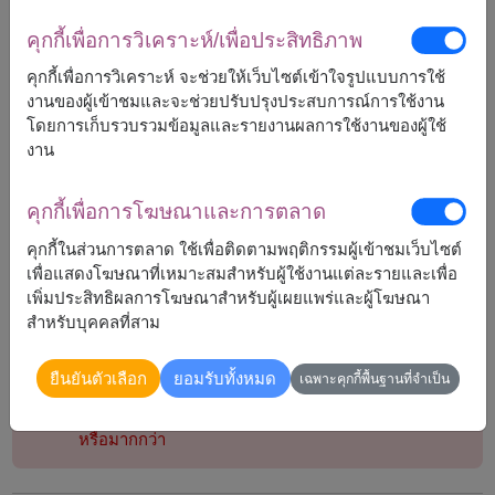
โนแบรนด์ คุกกี้ผสมมะพร้าวอบกรอบ 238 กรัม
บราวนี่ เฮ้าส์ บราวนี่อบกรอบ 40 กรัม
คุกกี้เพื่อการวิเคราะห์/เพื่อประสิทธิภาพ
ครัฟ มันทอดอบกรอบ 28 กรัม
คุกกี้เพื่อการวิเคราะห์ จะช่วยให้เว็บไซต์เข้าใจรูปแบบการใช้
อะเมซิ่งเกรซ กราโนล่า ไบทส์ 40 กรัม
งานของผู้เข้าชมและจะช่วยปรับปรุงประสบการณ์การใช้งาน
โดยการเก็บรวบรวมข้อมูลและรายงานผลการใช้งานของผู้ใช้
งาน
คุกกี้เพื่อการโฆษณาและการตลาด
2,190
ราคาตามพื้นที่จัดส่ง
฿
คุกกี้ในส่วนการตลาด ใช้เพื่อติดตามพฤติกรรมผู้เข้าชมเว็บไซต์
เริ่มต้นที่
เพื่อแสดงโฆษณาที่เหมาะสมสำหรับผู้ใช้งานแต่ละรายและเพื่อ
เพิ่มประสิทธิผลการโฆษณาสำหรับผู้เผยแพร่และผู้โฆษณา
สำหรับบุคคลที่สาม
หมายเหตุ:
ตระกร้า/แพ็กเกจ อาจจะแตกต่างจากรูปบ้าง
ยืนยันตัวเลือก
ยอมรับทั้งหมด
เฉพาะคุกกี้พื้นฐานที่จำเป็น
ถ้าสินค้าบางชนิดไม่สามารถหามาได้ในฤดูกาลนั้นๆ
เราจะทำการเปลี่ยนสินค้าที่คล้ายกันที่มีราคาเท่ากัน
หรือมากกว่า