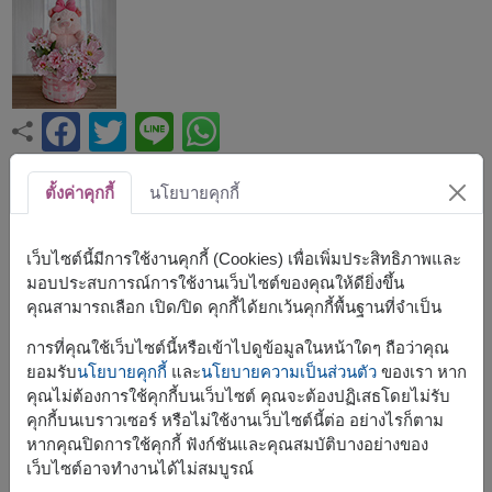
ขนาดโดยประมาณ:
ตั้งค่าคุกกี้
นโยบายคุกกี้
กว้าง: 30 ซม. x สูง: 40 ซม.
เว็บไซต์นี้มีการใช้งานคุกกี้ (Cookies) เพื่อเพิ่มประสิทธิภาพและ
เซ็ตของขวัญสุดน่ารักที่รวมตุ๊กตาหมูสีชมพูและดอกไม้
มอบประสบการณ์การใช้งานเว็บไซต์ของคุณให้ดียิ่งขึ้น
ประดิษฐ์คุณภาพดี จัดตกแต่งอย่างสวยงาม เหมาะสำหรับ
คุณสามารถเลือก เปิด/ปิด คุกกี้ได้ยกเว้นคุกกี้พื้นฐานที่จำเป็น
มอบเป็นของขวัญแทนความรัก ความห่วงใย และคำอวยพรใน
ทุกโอกาส
การที่คุณใช้เว็บไซต์นี้หรือเข้าไปดูข้อมูลในหน้าใดๆ ถือว่าคุณ
ยอมรับ
นโยบายคุกกี้
และ
นโยบายความเป็นส่วนตัว
ของเรา หาก
ช่อนี้ประกอบด้วย
คุณไม่ต้องการใช้คุกกี้บนเว็บไซต์ คุณจะต้องปฏิเสธโดยไม่รับ
คุกกี้บนเบราวเซอร์ หรือไม่ใช้งานเว็บไซต์นี้ต่อ อย่างไรก็ตาม
ตุ๊กตาหมูน้อยมีปีก
หากคุณปิดการใช้คุกกี้ ฟังก์ชันและคุณสมบัติบางอย่างของ
ตกแต่งด้วยดอกไม้ประดิษฐ์
เว็บไซต์อาจทำงานได้ไม่สมบูรณ์