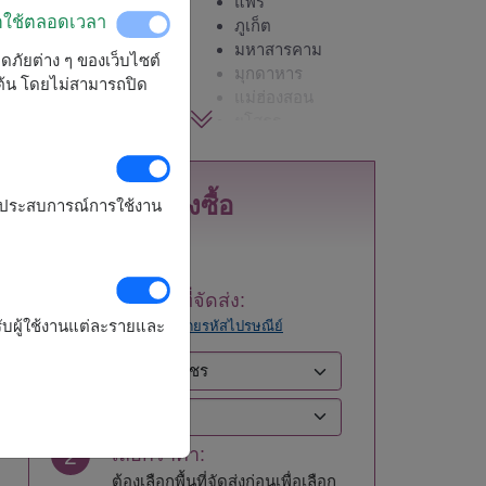
กระบี่
แพร่
ิดใช้ตลอดเวลา
กรุงเทพ
ภูเก็ต
กาญจนบุรี
มหาสารคาม
ลอดภัยต่าง ๆ ของเว็บไซต์
กาฬสินธุ์
มุกดาหาร
มต้น โดยไม่สามารถปิด
กำแพงเพชร
แม่ฮ่องสอน
ขอนแก่น
ยโสธร
จันทบุรี
ร้อยเอ็ด
ฉะเชิงเทรา
ระนอง
ชลบุรี - พัทยา
ระยอง
สั่งซื้อ
รุงประสบการณ์การใช้งาน
ชัยนาท
ราชบุรี
ชัยภูมิ
ลพบุรี
ชุมพร
ลำปาง
เชียงราย
ลำพูน
1
เลือกพื้นที่จัดส่ง:
เชียงใหม่
เลย
ับผู้ใช้งานแต่ละรายและ
ลอง
ค้นหาโดยรหัสไปรษณีย์
ตรัง
ศรีสะเกษ
ตราด
สกลนคร
ตาก
สงขลา
นครนายก
สตูล
นครปฐม
สมุทรปราการ
2
เลือกราคา:
นครพนม
สมุทรสงคราม
นครราชสีมา
สมุทรสาคร
ต้องเลือกพื้นที่จัดส่งก่อนเพื่อเลือก