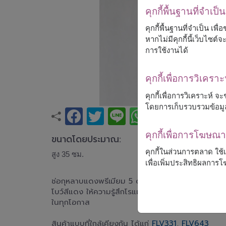
คุกกี้พื้นฐานที่จำเป็น
คุกกี้พื้นฐานที่จำเป็น เพ
หากไม่มีคุกกี้นี้เว็บไซ
การใช้งานได้
คุกกี้เพื่อการวิเคราะ
คุกกี้เพื่อการวิเคราะห์
โดยการเก็บรวบรวมข้อมู
คุกกี้เพื่อการโฆษ
ขนาดโดยประมาณ:
คุกกี้ในส่วนการตลาด ใช
สูง 35 ซม.
เพื่อเพิ่มประสิทธิผลกา
ช่อกุหลาบแดงพรีเมียม 5 ดอก จัดคู่กับดอกยิปโซสีข
โบว์สีแดง ให้ความรู้สึกโรแมนติก เรียบง่าย และอบอ
ในทุกโอกาส
สินค้าแบบที่ใกล้เคียงกัน ได้แก่
FLV331
,
FLV643