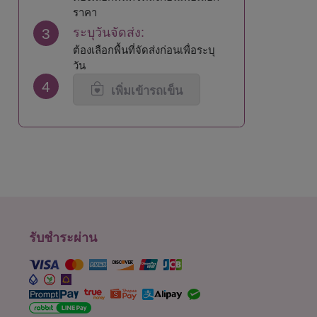
นครศรีธรรมราช
สระแก้ว
ราคา
นครสวรรค์
สระบุรี
3
ระบุวันจัดส่ง:
นนทบุรี
สิงห์บุรี
ต้องเลือกพื้นที่จัดส่งก่อนเพื่อระบุ
น่าน
สุโขทัย
วัน
บึงกาฬ
สุพรรณบุรี
4
บุรีรัมย์
สุราษฎร์ธานี
เพิ่มเข้ารถเข็น
ปทุมธานี
สุรินทร์
ประจวบคีรีขันธ์
หนองคาย
ปราจีนบุรี
หนองบัวลำภู
พะเยา
อยุธยา
พังงา
อ่างทอง
พัทลุง
อำนาจเจริญ
พิจิตร
อุดรธานี
พิษณุโลก
อุตรดิตถ์
เพชรบุรี
อุทัยธานี
รับชำระผ่าน
เพชรบูรณ์
อุบลราชธานี