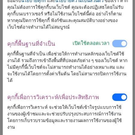
ยอมรับ
นโยบายคุกกี้
และ
นโยบายความเป็นส่วนตัว
ของเรา หาก
คุณไม่ต้องการใช้คุกกี้บนเว็บไซต์ คุณจะต้องปฏิเสธโดยไม่รับ
คุกกี้บนเบราวเซอร์ หรือไม่ใช้งานเว็บไซต์นี้ต่อ อย่างไรก็ตาม
หากคุณปิดการใช้คุกกี้ ฟังก์ชันและคุณสมบัติบางอย่างของ
เว็บไซต์อาจทำงานได้ไม่สมบูรณ์
ขนาดโดยประมาณ:
ไม่ระบุ
เปิดใช้ตลอดเวลา
คุกกี้พื้นฐานที่จำเป็น
คุกกี้พื้นฐานที่จำเป็น เพื่อช่วยให้การทำงานหลักของเว็บไซต์ใช้
ตะกร้าดอกไม้ประดิษฐ์โทนสีพาสเทล จัดอย่างสวยงามใน
งานได้ รวมถึงการเข้าถึงพื้นที่ที่ปลอดภัยต่าง ๆ ของเว็บไซต์ หาก
สไตล์เรียบง่าย มาพร้อมตุ๊กตาหมีน่ารัก เพิ่มความอบอุ่นและ
ไม่มีคุกกี้นี้เว็บไซต์จะไม่สามารถทำงานได้อย่างเหมาะสม และ
ความรู้สึกดีให้กับผู้รับ เหมาะสำหรับมอบให้คนพิเศษ หรือในทุก
จะใช้งานได้โดยการตั้งค่าเริ่มต้น โดยไม่สามารถปิดการใช้งาน
ช่วงเวลาที่อยากส่งต่อความรู้สึกจากใจ
ได้
ของขวัญนี้ประกอบด้วย:
คุกกี้เพื่อการวิเคราะห์/เพื่อประสิทธิภาพ
ตุ๊กตาหมี (สูง 40 ซม.)
ช็อกโกแลต เฟอร์เรโรรอชเชอร์ 6 ลูก
คุกกี้เพื่อการวิเคราะห์ จะช่วยให้เว็บไซต์เข้าใจรูปแบบการใช้
ตกแต่งด้วยดอกไม้ประดิษฐ์
งานของผู้เข้าชมและจะช่วยปรับปรุงประสบการณ์การใช้งาน
โดยการเก็บรวบรวมข้อมูลและรายงานผลการใช้งานของผู้ใช้
งาน