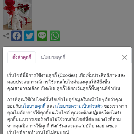
ขนาดโดยประมาณ:
ตั้งค่าคุกกี้
นโยบายคุกกี้
สูง 45 ซม. (ช่อดอกไม้)
เติมเต็มช่วงเวลาสุดโรแมนติกด้วยช่อกุหลาบแดงสด พร้อม
เว็บไซต์นี้มีการใช้งานคุกกี้ (Cookies) เพื่อเพิ่มประสิทธิภาพและ
ตุ๊กตาหมีนุ่มน่ารักและลูกโป่งรูปหัวใจ เป็นชุดของขวัญที่เหมาะ
มอบประสบการณ์การใช้งานเว็บไซต์ของคุณให้ดียิ่งขึ้น
สำหรับวันวาเลนไทน์ วันครบรอบ วันเกิด หรือเซอร์ไพรส์คน
คุณสามารถเลือก เปิด/ปิด คุกกี้ได้ยกเว้นคุกกี้พื้นฐานที่จำเป็น
พิเศษ ให้ทุกความรู้สึกถูกถ่ายทอดผ่านของขวัญที่สวยงาม
การที่คุณใช้เว็บไซต์นี้หรือเข้าไปดูข้อมูลในหน้าใดๆ ถือว่าคุณ
ยอมรับ
นโยบายคุกกี้
และ
นโยบายความเป็นส่วนตัว
ของเรา หาก
สินค้าประกอบด้วย :
คุณไม่ต้องการใช้คุกกี้บนเว็บไซต์ คุณจะต้องปฏิเสธโดยไม่รับ
คุกกี้บนเบราวเซอร์ หรือไม่ใช้งานเว็บไซต์นี้ต่อ อย่างไรก็ตาม
ช่อดอกไม้สด
หากคุณปิดการใช้คุกกี้ ฟังก์ชันและคุณสมบัติบางอย่างของ
ตุ๊กตา (สูง 38 ซม.)
ลูกโป่งฟอยล์รูปหัวใจ
เว็บไซต์อาจทำงานได้ไม่สมบูรณ์