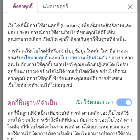
ตั้งค่าคุกกี้
นโยบายคุกกี้
เว็บไซต์นี้มีการใช้งานคุกกี้ (Cookies) เพื่อเพิ่มประสิทธิภาพและ
มอบประสบการณ์การใช้งานเว็บไซต์ของคุณให้ดียิ่งขึ้น
ขนาดโดยประมาณ:
คุณสามารถเลือก เปิด/ปิด คุกกี้ได้ยกเว้นคุกกี้พื้นฐานที่จำเป็น
กว้าง: 30 ซม. x ยาว: 20 ซม. x สูง: 36 ซม.
การที่คุณใช้เว็บไซต์นี้หรือเข้าไปดูข้อมูลในหน้าใดๆ ถือว่าคุณ
ยอมรับ
นโยบายคุกกี้
และ
นโยบายความเป็นส่วนตัว
ของเรา หาก
กระเช้าของขวัญ – ของขวัญคริสต์มาสสุดพิเศษ
คุณไม่ต้องการใช้คุกกี้บนเว็บไซต์ คุณจะต้องปฏิเสธโดยไม่รับ
สำหรับทุกโอกาสสำคัญ เซอร์ไพรส์คนที่คุณรักด้วยกระเช้าของ
คุกกี้บนเบราวเซอร์ หรือไม่ใช้งานเว็บไซต์นี้ต่อ อย่างไรก็ตาม
ขวัญที่จัดสรรมาอย่างพิถีพิถัน เหมาะสำหรับการเฉลิมฉลองใน
หากคุณปิดการใช้คุกกี้ ฟังก์ชันและคุณสมบัติบางอย่างของ
เทศกาลสำคัญหรือช่วงเวลาพิเศษ มอบความสุขและสร้างความ
เว็บไซต์อาจทำงานได้ไม่สมบูรณ์
ทรงจำตลอดไป
ตะกร้านี้ประกอบด้วย
เปิดใช้ตลอดเวลา
คุกกี้พื้นฐานที่จำเป็น
ยังเกอร์ ฟาร์ม กราโนล่า 225 กรัม
คุกกี้พื้นฐานที่จำเป็น เพื่อช่วยให้การทำงานหลักของเว็บไซต์ใช้
น้ำตาลมิตรผล คอฟฟี่ชูการ์ 240 กรัม (8 กรัม x 30
งานได้ รวมถึงการเข้าถึงพื้นที่ที่ปลอดภัยต่าง ๆ ของเว็บไซต์ หาก
ซอง)
ไม่มีคุกกี้นี้เว็บไซต์จะไม่สามารถทำงานได้อย่างเหมาะสม และ
ยูซีซี เดอะเบลนด์ กาแฟสำเร็จรูป 20 กรัม (2 กรัม x 10
จะใช้งานได้โดยการตั้งค่าเริ่มต้น โดยไม่สามารถปิดการใช้งาน
ซอง)