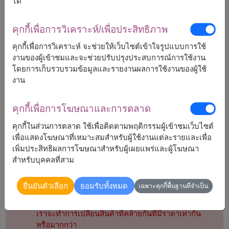
ได้
น้ำผึ้งดอยคำเกสรดอกลำไย 230 กรัม / พร้อมไม้ตักน้ำ
ผึ้ง
เบลนอร์มังดี น้ำผลไม้อัดก๊าซ 750 มล.
คุกกี้เพื่อการวิเคราะห์/เพื่อประสิทธิภาพ
เดนิสา คุกกี้ 200 กรัม
คุกกี้เพื่อการวิเคราะห์ จะช่วยให้เว็บไซต์เข้าใจรูปแบบการใช้
บราวนี่เฮ้าส์ ขนมบราวนี่แคร็กเกอร์อบกรอบ 45 กรัม
เบเกอร์ ชอยส์ ออริจินอล แครกเกอร์ 140 กรัม
งานของผู้เข้าชมและจะช่วยปรับปรุงประสบการณ์การใช้งาน
โดยการเก็บรวบรวมข้อมูลและรายงานผลการใช้งานของผู้ใช้
งาน
คุกกี้เพื่อการโฆษณาและการตลาด
คุกกี้ในส่วนการตลาด ใช้เพื่อติดตามพฤติกรรมผู้เข้าชมเว็บไซต์
2,490
ราคาตามพื้นที่จัดส่ง
฿
เพื่อแสดงโฆษณาที่เหมาะสมสำหรับผู้ใช้งานแต่ละรายและเพื่อ
เริ่มต้นที่
เพิ่มประสิทธิผลการโฆษณาสำหรับผู้เผยแพร่และผู้โฆษณา
สำหรับบุคคลที่สาม
หมายเหตุ:
ยืนยันตัวเลือก
ยอมรับทั้งหมด
เฉพาะคุกกี้พื้นฐานที่จำเป็น
ตระกร้า/แพ็กเกจ อาจจะแตกต่างจากรูปบ้าง
ถ้าสินค้าบางชนิดไม่สามารถหามาได้ในฤดูกาลนั้นๆ
เราจะทำการเปลี่ยนสินค้าที่คล้ายกันที่มีราคาเท่ากัน
หรือมากกว่า