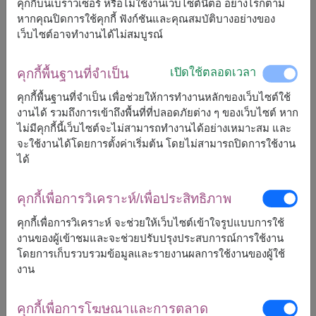
คุกกี้บนเบราวเซอร์ หรือไม่ใช้งานเว็บไซต์นี้ต่อ อย่างไรก็ตาม
หากคุณปิดการใช้คุกกี้ ฟังก์ชันและคุณสมบัติบางอย่างของ
เว็บไซต์อาจทำงานได้ไม่สมบูรณ์
จัดส่งได้เร็วสุด
ศ., 14 ส.ค. 2026
แต่สามารถกำหนดวันได้
เปิดใช้ตลอดเวลา
คุกกี้พื้นฐานที่จำเป็น
คุกกี้พื้นฐานที่จำเป็น เพื่อช่วยให้การทำงานหลักของเว็บไซต์ใช้
งานได้ รวมถึงการเข้าถึงพื้นที่ที่ปลอดภัยต่าง ๆ ของเว็บไซต์ หาก
1,990
ราคาตามพื้นที่จัดส่ง
฿
ไม่มีคุกกี้นี้เว็บไซต์จะไม่สามารถทำงานได้อย่างเหมาะสม และ
เริ่มต้นที่
จะใช้งานได้โดยการตั้งค่าเริ่มต้น โดยไม่สามารถปิดการใช้งาน
ได้
ฟรีจัดส่ง
ฟรีการ์ดเขียนข้อความ
+
คุกกี้เพื่อการวิเคราะห์/เพื่อประสิทธิภาพ
คุกกี้เพื่อการวิเคราะห์ จะช่วยให้เว็บไซต์เข้าใจรูปแบบการใช้
หมายเหตุ:
งานของผู้เข้าชมและจะช่วยปรับปรุงประสบการณ์การใช้งาน
ตระกร้า/แพ็กเกจ อาจจะแตกต่างจากรูปบ้าง
โดยการเก็บรวบรวมข้อมูลและรายงานผลการใช้งานของผู้ใช้
ถ้าสินค้าบางชนิดไม่สามารถหามาได้ในฤดูกาลนั้นๆ
งาน
เราจะทำการเปลี่ยนสินค้าที่คล้ายกันที่มีราคาเท่ากัน
หรือมากกว่า
คุกกี้เพื่อการโฆษณาและการตลาด