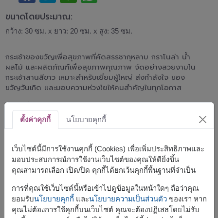
ขนาดโดยประมาณ:
กว้าง: 30 ซม. x ยาว: 20 ซม. x สูง: 35 ซม.
กระเช้าของขวัญเพื่อสุขภาพที่คัดสรรชากุหลาบ กราโนล่า น้ำ
ผลไม้ และผลิตภัณฑ์เพื่อสุขภาพคุณภาพ จัดอย่างสวยงามใน
กระเช้าสานสีขาว เหมาะสำหรับเยี่ยมผู้ใหญ่ ส่งกำลังใจ ของ
ขวัญวันเกิด และมอบความห่วงใยให้คนสำคัญในทุกโอกาส
ตะกร้านี้ประกอบด้วย
ตั้งค่าคุกกี้
นโยบายคุกกี้
ยอดชา ชาแดงจีนกุหลาบ 2 กรัม x 25 ซอง
สก๊อตเพียวเร่ น้ำพรุนสกัด 40 มล. x 2 ขวด
ดอยคำน้ำผลไม้ 500 มล.
เว็บไซต์นี้มีการใช้งานคุกกี้ (Cookies) เพื่อเพิ่มประสิทธิภาพและ
ลุนน์ เกลือชมพู 100 กรัม
มอบประสบการณ์การใช้งานเว็บไซต์ของคุณให้ดียิ่งขึ้น
ยังเกอร์ ฟาร์ม กราโนลา 225 กรัม
คุณสามารถเลือก เปิด/ปิด คุกกี้ได้ยกเว้นคุกกี้พื้นฐานที่จำเป็น
ดอยคำ ไอซ์ป๊อป หวานเย็น 85 กรัม x 2 ชิ้น
เดลลี่มี กราโนล่า 250 กรัม
การที่คุณใช้เว็บไซต์นี้หรือเข้าไปดูข้อมูลในหน้าใดๆ ถือว่าคุณ
ซานเบเนเดตโต น้ำแร่ชนิดอัดแก๊ส 250 มล.
ยอมรับ
นโยบายคุกกี้
และ
นโยบายความเป็นส่วนตัว
ของเรา หาก
คุณไม่ต้องการใช้คุกกี้บนเว็บไซต์ คุณจะต้องปฏิเสธโดยไม่รับ