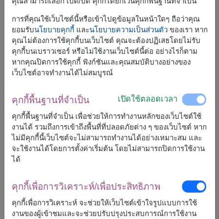
คุณสามารถเลือก เปิด/ปิด คุกกี้ได้ยกเว้นคุกกี้พื้นฐานที่จำเป็น
การที่คุณใช้เว็บไซต์นี้หรือเข้าไปดูข้อมูลในหน้าใดๆ ถือว่าคุณ
ยอมรับ
นโยบายคุกกี้
และ
นโยบายความเป็นส่วนตัว
ของเรา หาก
คุณไม่ต้องการใช้คุกกี้บนเว็บไซต์ คุณจะต้องปฏิเสธโดยไม่รับ
คุกกี้บนเบราวเซอร์ หรือไม่ใช้งานเว็บไซต์นี้ต่อ อย่างไรก็ตาม
หากคุณปิดการใช้คุกกี้ ฟังก์ชันและคุณสมบัติบางอย่างของ
เว็บไซต์อาจทำงานได้ไม่สมบูรณ์
เปิดใช้ตลอดเวลา
คุกกี้พื้นฐานที่จำเป็น
คุกกี้พื้นฐานที่จำเป็น เพื่อช่วยให้การทำงานหลักของเว็บไซต์ใช้
ขนาดโดยประมาณ:
งานได้ รวมถึงการเข้าถึงพื้นที่ที่ปลอดภัยต่าง ๆ ของเว็บไซต์ หาก
40 ซ.ม.
ไม่มีคุกกี้นี้เว็บไซต์จะไม่สามารถทำงานได้อย่างเหมาะสม และ
จะใช้งานได้โดยการตั้งค่าเริ่มต้น โดยไม่สามารถปิดการใช้งาน
จี้สร้อยคอ Swarovski ประดับด้วยคริสตัลสีขาวสามชิ้น ตัว
ได้
หลักเป็นคริสตัลทรงหยดน้ำ เหมาะสำหรับเติมเสน่ห์ให้ลุคประจำ
วัน จี้มาพร้อมสร้อยคอเข้าชุด เหมาะทั้งใส่ประจำวันและเพิ่ม
คุกกี้เพื่อการวิเคราะห์/เพื่อประสิทธิภาพ
เสน่ห์ให้ทุกสไตล์
คุกกี้เพื่อการวิเคราะห์ จะช่วยให้เว็บไซต์เข้าใจรูปแบบการใช้
สี : สีขาว
งานของผู้เข้าชมและจะช่วยปรับปรุงประสบการณ์การใช้งาน