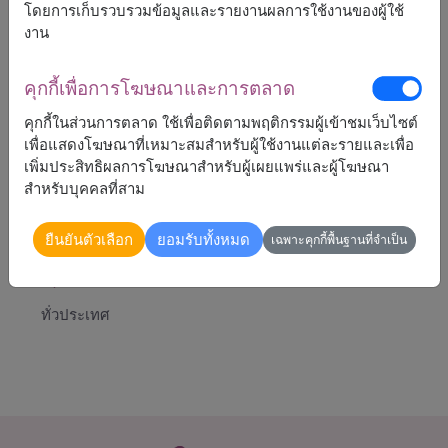
ขนาด : 40 ซ.ม.
โดยการเก็บรวบรวมข้อมูลและรายงานผลการใช้งานของผู้ใช้
วัสดุ : เคลือบโรเดียม, เซอร์โคเนีย
งาน
ประเภทของขอเกี่ยว : แบบก้ามปู
คุกกี้เพื่อการโฆษณาและการตลาด
คุกกี้ในส่วนการตลาด ใช้เพื่อติดตามพฤติกรรมผู้เข้าชมเว็บไซต์
เพื่อแสดงโฆษณาที่เหมาะสมสำหรับผู้ใช้งานแต่ละรายและเพื่อ
เพิ่มประสิทธิผลการโฆษณาสำหรับผู้เผยแพร่และผู้โฆษณา
4,390
ราคาตามพื้นที่จัดส่ง
฿
สำหรับบุคคลที่สาม
เริ่มต้นที่
ยืนยันตัวเลือก
ยอมรับทั้งหมด
เฉพาะคุกกี้พื้นฐานที่จำเป็น
จัดส่งได้
ทั่วประเทศ