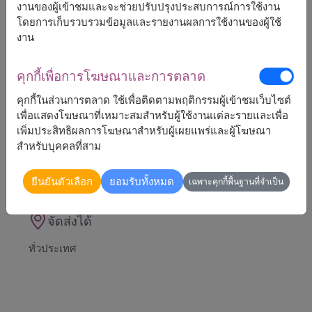
สี: ขาว - โรสโกลด์
งานของผู้เข้าชมและจะช่วยปรับปรุงประสบการณ์การใช้งาน
ขนาด: สร้อยคอยาว 38-42 ซม.
โดยการเก็บรวบรวมข้อมูลและรายงานผลการใช้งานของผู้ใช้
วัสดุ: คริสตัล, เคลือบโทนสีโรสโกลด์
งาน
ประเภทของขอเกี่ยว: ก้ามปู
ตกแต่งด้วยดอกไม้พรีเซิร์ฟ
คุกกี้เพื่อการโฆษณาและการตลาด
คุกกี้ในส่วนการตลาด ใช้เพื่อติดตามพฤติกรรมผู้เข้าชมเว็บไซต์
เพื่อแสดงโฆษณาที่เหมาะสมสำหรับผู้ใช้งานแต่ละรายและเพื่อ
เพิ่มประสิทธิผลการโฆษณาสำหรับผู้เผยแพร่และผู้โฆษณา
สำหรับบุคคลที่สาม
6,090
ราคาตามพื้นที่จัดส่ง
฿
เริ่มต้นที่
ยืนยันตัวเลือก
ยอมรับทั้งหมด
เฉพาะคุกกี้พื้นฐานที่จำเป็น
จัดส่งได้
ทั่วประเทศ