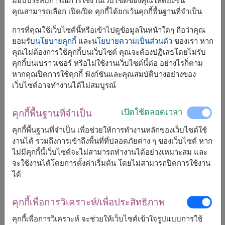
มอบประสบการณ์การใช้งานเว็บไซต์ของคุณให้ดียิ่งขึ้น
คุณสามารถเลือก เปิด/ปิด คุกกี้ได้ยกเว้นคุกกี้พื้นฐานที่จำเป็น
การที่คุณใช้เว็บไซต์นี้หรือเข้าไปดูข้อมูลในหน้าใดๆ ถือว่าคุณ
ยอมรับ
นโยบายคุกกี้
และ
นโยบายความเป็นส่วนตัว
ของเรา หาก
คุณไม่ต้องการใช้คุกกี้บนเว็บไซต์ คุณจะต้องปฏิเสธโดยไม่รับ
คุกกี้บนเบราวเซอร์ หรือไม่ใช้งานเว็บไซต์นี้ต่อ อย่างไรก็ตาม
หากคุณปิดการใช้คุกกี้ ฟังก์ชันและคุณสมบัติบางอย่างของ
เว็บไซต์อาจทำงานได้ไม่สมบูรณ์
เปิดใช้ตลอดเวลา
คุกกี้พื้นฐานที่จำเป็น
ขนาดโดยประมาณ:
คุกกี้พื้นฐานที่จำเป็น เพื่อช่วยให้การทำงานหลักของเว็บไซต์ใช้
สูง 45 ซม.
งานได้ รวมถึงการเข้าถึงพื้นที่ที่ปลอดภัยต่าง ๆ ของเว็บไซต์ หาก
ไม่มีคุกกี้นี้เว็บไซต์จะไม่สามารถทำงานได้อย่างเหมาะสม และ
จะใช้งานได้โดยการตั้งค่าเริ่มต้น โดยไม่สามารถปิดการใช้งาน
ตุ๊กตากระต่ายคู่สุดน่ารัก มาพร้อมสร้อยคอ Swarovski
Dextera ดีไซน์วงแหวนไขว้ชุบโรสโกลด์ ประดับคริสตัลใสและ
ได้
ชมพู ตกแต่งด้วยดอกไม้พรัเซิร์ฟ ของขวัญสุดคลาสสิก
สำหรับวันครบรอบ งานแต่งงาน และโอกาสพิเศษ เพื่อสร้าง
คุกกี้เพื่อการวิเคราะห์/เพื่อประสิทธิภาพ
ความทรงจำอันงดงามตราตรึงใจ
คุกกี้เพื่อการวิเคราะห์ จะช่วยให้เว็บไซต์เข้าใจรูปแบบการใช้