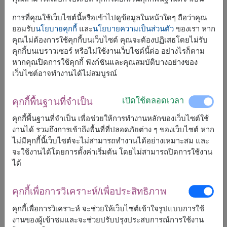
การที่คุณใช้เว็บไซต์นี้หรือเข้าไปดูข้อมูลในหน้าใดๆ ถือว่าคุณ
ยอมรับ
นโยบายคุกกี้
และ
นโยบายความเป็นส่วนตัว
ของเรา หาก
คุณไม่ต้องการใช้คุกกี้บนเว็บไซต์ คุณจะต้องปฏิเสธโดยไม่รับ
คุกกี้บนเบราวเซอร์ หรือไม่ใช้งานเว็บไซต์นี้ต่อ อย่างไรก็ตาม
หากคุณปิดการใช้คุกกี้ ฟังก์ชันและคุณสมบัติบางอย่างของ
เว็บไซต์อาจทำงานได้ไม่สมบูรณ์
เปิดใช้ตลอดเวลา
คุกกี้พื้นฐานที่จำเป็น
คุกกี้พื้นฐานที่จำเป็น เพื่อช่วยให้การทำงานหลักของเว็บไซต์ใช้
ขนาดโดยประมาณ:
งานได้ รวมถึงการเข้าถึงพื้นที่ที่ปลอดภัยต่าง ๆ ของเว็บไซต์ หาก
สูง : 65 ซม.
ไม่มีคุกกี้นี้เว็บไซต์จะไม่สามารถทำงานได้อย่างเหมาะสม และ
จะใช้งานได้โดยการตั้งค่าเริ่มต้น โดยไม่สามารถปิดการใช้งาน
ได้
เติมเต็มทุกช่วงเวลาด้วยความหวานละมุนของตุ๊กตาหมีแสนน่า
รักและช่อช็อกโกแลตแสนอร่อย ของขวัญที่เหมาะสำหรับการ
ส่งต่อความรักและสร้างความทรงจำอันงดงามในทุกโอกาส
คุกกี้เพื่อการวิเคราะห์/เพื่อประสิทธิภาพ
พิเศษ
คุกกี้เพื่อการวิเคราะห์ จะช่วยให้เว็บไซต์เข้าใจรูปแบบการใช้
ของขวัญชิ้นนี้ประกอบด้วย :
งานของผู้เข้าชมและจะช่วยปรับปรุงประสบการณ์การใช้งาน