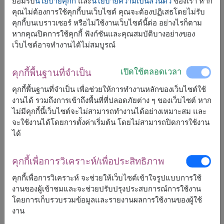
ยอมรับ
นโยบายคุกกี้
และ
นโยบายความเป็นส่วนตัว
ของเรา หาก
คุณไม่ต้องการใช้คุกกี้บนเว็บไซต์ คุณจะต้องปฏิเสธโดยไม่รับ
คุกกี้บนเบราวเซอร์ หรือไม่ใช้งานเว็บไซต์นี้ต่อ อย่างไรก็ตาม
หากคุณปิดการใช้คุกกี้ ฟังก์ชันและคุณสมบัติบางอย่างของ
เว็บไซต์อาจทำงานได้ไม่สมบูรณ์
ขนาดโดยประมาณ:
สูง 40 ซม.
เปิดใช้ตลอดเวลา
คุกกี้พื้นฐานที่จำเป็น
คุกกี้พื้นฐานที่จำเป็น เพื่อช่วยให้การทำงานหลักของเว็บไซต์ใช้
ช็อคโกแลต & ตุ๊กตาหมี
ของขวัญสุดอบอุ่น ชุดของขวัญ
งานได้ รวมถึงการเข้าถึงพื้นที่ที่ปลอดภัยต่าง ๆ ของเว็บไซต์ หาก
ช็อคโกแลตและตุ๊กตาหมีคู่ ตกแต่งด้วยดอกไม้ประดิษฐ์ เหมาะ
ไม่มีคุกกี้นี้เว็บไซต์จะไม่สามารถทำงานได้อย่างเหมาะสม และ
สำหรับการเฉลิมฉลองความรัก ความโรแมนติก หรือแสดง
จะใช้งานได้โดยการตั้งค่าเริ่มต้น โดยไม่สามารถปิดการใช้งาน
มิตรภาพอันอบอุ่น มอบความสุขในทุกโอกาสพิเศษ
ได้
ของขวัญชิ้นนี้ประกอบด้วย:
คุกกี้เพื่อการวิเคราะห์/เพื่อประสิทธิภาพ
ตุ๊กตาหมีคู่ (สูง 15 ซม.)
ช็อคโกแลตเฟอร์เรโรรอชเชอร์ 16 ลูก (1 กล่อง)
คุกกี้เพื่อการวิเคราะห์ จะช่วยให้เว็บไซต์เข้าใจรูปแบบการใช้
ดอกไม้ประดิษฐ์
งานของผู้เข้าชมและจะช่วยปรับปรุงประสบการณ์การใช้งาน
โดยการเก็บรวบรวมข้อมูลและรายงานผลการใช้งานของผู้ใช้
งาน