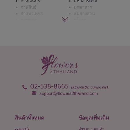
กาญจนบุรี
มหาสารคาม
กาฬสินธุ์
มุกดาหาร
กำแพงเพชร
แม่ฮ่องสอน
ขอนแก่น
ยโสธร
จันทบุรี
ร้อยเอ็ด
ฉะเชิงเทรา
ระนอง
ชลบุรี - พัทยา
ระยอง
ชัยนาท
ราชบุรี
ชัยภูมิ
ลพบุรี
ชุมพร
ลำปาง
เชียงราย
ลำพูน
เชียงใหม่
เลย
ตรัง
ศรีสะเกษ
ตราด
สกลนคร
02-538-8665
(9:00-18:00 จันทร์-เสาร์)
ตาก
สงขลา
support@flowers2thailand.com
นครนายก
สตูล
นครปฐม
สมุทรปราการ
นครพนม
สมุทรสงคราม
นครราชสีมา
สมุทรสาคร
สินค้าทั้งหมด
ข้อมูลเพิ่มเติม
นครศรีธรรมราช
สระแก้ว
ดอกไม้
นครสวรรค์
สระบุรี
คำชมจากลูกค้า