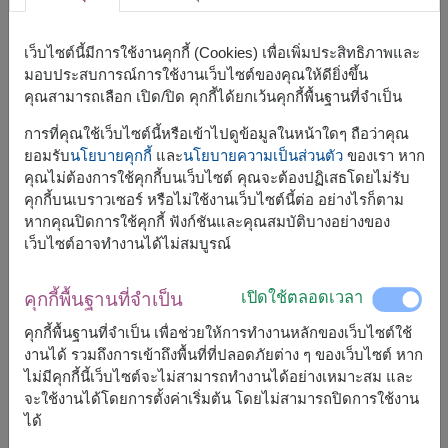
เว็บไซต์นี้มีการใช้งานคุกกี้ (Cookies) เพื่อเพิ่มประสิทธิภาพและ
มอบประสบการณ์การใช้งานเว็บไซต์ของคุณให้ดียิ่งขึ้น
คุณสามารถเลือก เปิด/ปิด คุกกี้ได้ยกเว้นคุกกี้พื้นฐานที่จำเป็น
การที่คุณใช้เว็บไซต์นี้หรือเข้าไปดูข้อมูลในหน้าใดๆ ถือว่าคุณ
ยอมรับ
นโยบายคุกกี้
และ
นโยบายความเป็นส่วนตัว
ของเรา หาก
คุณไม่ต้องการใช้คุกกี้บนเว็บไซต์ คุณจะต้องปฏิเสธโดยไม่รับ
คุกกี้บนเบราวเซอร์ หรือไม่ใช้งานเว็บไซต์นี้ต่อ อย่างไรก็ตาม
หากคุณปิดการใช้คุกกี้ ฟังก์ชันและคุณสมบัติบางอย่างของ
ขนาดโดยประมาณ:
เว็บไซต์อาจทำงานได้ไม่สมบูรณ์
สูง 50 ซม.
เปิดใช้ตลอดเวลา
คุกกี้พื้นฐานที่จำเป็น
Be My Baby คือช่อกุหลาบแดงในโทนโรแมนติกและเร่าร้อน
คุกกี้พื้นฐานที่จำเป็น เพื่อช่วยให้การทำงานหลักของเว็บไซต์ใช้
สื่อถึงความรักอย่างมั่นคง เหมาะสำหรับวันวาเลนไทน์ หรือ
งานได้ รวมถึงการเข้าถึงพื้นที่ที่ปลอดภัยต่าง ๆ ของเว็บไซต์ หาก
มอบให้คนรักในโอกาสพิเศษ
ไม่มีคุกกี้นี้เว็บไซต์จะไม่สามารถทำงานได้อย่างเหมาะสม และ
จะใช้งานได้โดยการตั้งค่าเริ่มต้น โดยไม่สามารถปิดการใช้งาน
ได้
สินค้าแบบที่ใกล้เคียงกัน ได้แก่
FLV596
,
FLV331