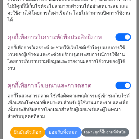
ร้านดอกไม้
8
ไม่มีคุกกี้นี้เว็บไซต์จะไม่สามารถทำงานได้อย่างเหมาะสม และ
จะใช้งานได้โดยการตั้งค่าเริ่มต้น โดยไม่สามารถปิดการใช้งาน
กระเช้าผลไม้
4
ได้
เทศกาลสงกรานต์
3
คุกกี้เพื่อการวิเคราะห์/เพื่อประสิทธิภาพ
ช่อดอกไม้
5
คุกกี้เพื่อการวิเคราะห์ จะช่วยให้เว็บไซต์เข้าใจรูปแบบการใช้
งานของผู้เข้าชมและจะช่วยปรับปรุงประสบการณ์การใช้งาน
แจกันดอกไม้
1
โดยการเก็บรวบรวมข้อมูลและรายงานผลการใช้งานของผู้ใช้
งาน
ของขวัญออนไลน์
3
คุกกี้เพื่อการโฆษณาและการตลาด
ช่อดอกไม้รับปริญญา
3
คุกกี้ในส่วนการตลาด ใช้เพื่อติดตามพฤติกรรมผู้เข้าชมเว็บไซต์
เพื่อแสดงโฆษณาที่เหมาะสมสำหรับผู้ใช้งานแต่ละรายและเพื่อ
เพิ่มประสิทธิผลการโฆษณาสำหรับผู้เผยแพร่และผู้โฆษณา
สำหรับบุคคลที่สาม
แท๊ก
ยืนยันตัวเลือก
ยอมรับทั้งหมด
เฉพาะคุกกี้พื้นฐานที่จำเป็น
Birthday Gifts
Flower Bouquets