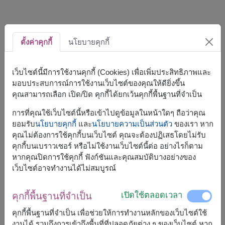
หมวด
ตั้งค่าคุกกี้
นโยบายคุกกี้
วันแม่
7
เว็บไซต์นี้มีการใช้งานคุกกี้ (Cookies) เพื่อเพิ่มประสิทธิภาพและ
มอบประสบการณ์การใช้งานเว็บไซต์ของคุณให้ดียิ่งขึ้น
กระเช้าของขวัญ
11
คุณสามารถเลือก เปิด/ปิด คุกกี้ได้ยกเว้นคุกกี้พื้นฐานที่จำเป็น
การที่คุณใช้เว็บไซต์นี้หรือเข้าไปดูข้อมูลในหน้าใดๆ ถือว่าคุณ
ของขวัญสำหรับองค์กร
2
ยอมรับ
นโยบายคุกกี้
และ
นโยบายความเป็นส่วนตัว
ของเรา หาก
คุณไม่ต้องการใช้คุกกี้บนเว็บไซต์ คุณจะต้องปฏิเสธโดยไม่รับ
วันวาเลนไทน์
6
คุกกี้บนเบราวเซอร์ หรือไม่ใช้งานเว็บไซต์นี้ต่อ อย่างไรก็ตาม
หากคุณปิดการใช้คุกกี้ ฟังก์ชันและคุณสมบัติบางอย่างของ
กระเช้าดอกไม้
1
เว็บไซต์อาจทำงานได้ไม่สมบูรณ์
เกร็ดความรู้
18
เปิดใช้ตลอดเวลา
คุกกี้พื้นฐานที่จำเป็น
เทศกาลวันคริสต์มาส
8
คุกกี้พื้นฐานที่จำเป็น เพื่อช่วยให้การทำงานหลักของเว็บไซต์ใช้
งานได้ รวมถึงการเข้าถึงพื้นที่ที่ปลอดภัยต่าง ๆ ของเว็บไซต์ หาก