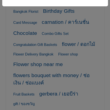
Birthday Gifts
Bangkok Florist
carnation / คาร์เนชั่น
Card Message
Chocolate
Combo Gifts Set
flower / ดอกไม้
Congratulation Gift Baskets
Flower Delivery Bangkok
Flower shop
Flower shop near me
flowers bouquet with money / ช่อ
เงิน / ช่อแบงค์
gerbera / เยอบีร่า
Fruit Baskets
gift / ของขวัญ